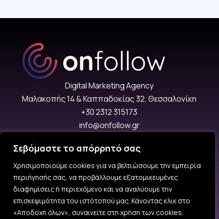
Digital Marketing Agency
Μαλακοπής 14 & Καππαδοκίας 32, Θεσσαλονίκη
+30 2312 315173
info@onfollow.gr
Δευ–Παρ: 10:00 – 18:00
Σεβόμαστε το απόρρητό σας
Χρησιμοποιούμε cookies για να βελτιώσουμε την εμπειρία
Πολιτική Προστασίας Προσωπικών Δεδομένων
περιήγησής σας, να προβάλλουμε εξατομικευμένες
Join our Team
διαφημίσεις ή περιεχόμενο και να αναλύουμε την
επισκεψιμότητα του ιστότοπού μας. Κάνοντας κλικ στο
«Αποδοχή όλων», συναινείτε στη χρήση των cookies.