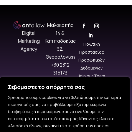
Μαλακοπής
14 &
Digital
Καππαδοκίας
Marketing
Πολιτική
32,
Agency
Προστασίας
Θεσσαλονίκη
Προσωπικών
+30 2312
Δεδομένων
315173
Join our Team
info@onfollow
Σεβόμαστε το απόρρητό σας
.gr
Δευ–Παρ:
Χρησιμοποιούμε cookies για να βελτιώσουμε την εμπειρία
10:00 – 18:00
περιήγησής σας, να προβάλλουμε εξατομικευμένες
διαφημίσεις ή περιεχόμενο και να αναλύουμε την
επισκεψιμότητα του ιστότοπού μας. Κάνοντας κλικ στο
«Αποδοχή όλων», συναινείτε στη χρήση των cookies.